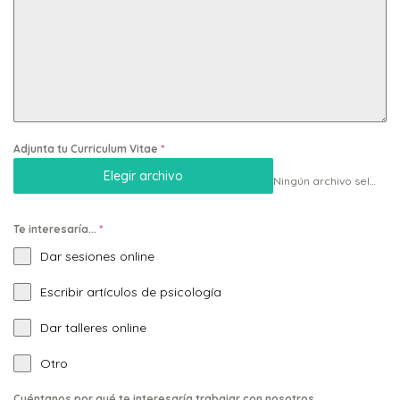
Adjunta tu Curriculum Vitae
*
Elegir archivo
Ningún archivo seleccionado
Te interesaría...
*
Dar sesiones online
Escribir artículos de psicología
Dar talleres online
Otro
Cuéntanos por qué te interesaría trabajar con nosotros