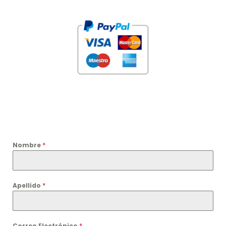
Nombre
*
Apellido
*
Correo Electrónico
*